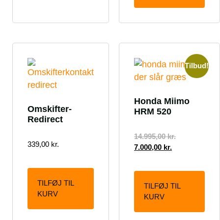
Tilbud!
Honda Miimo
Omskifter-
HRM 520
Redirect
14.995,00
kr.
339,00
kr.
7.000,00
kr.
TILFØJ TIL
TILFØJ TIL
KURV
KURV