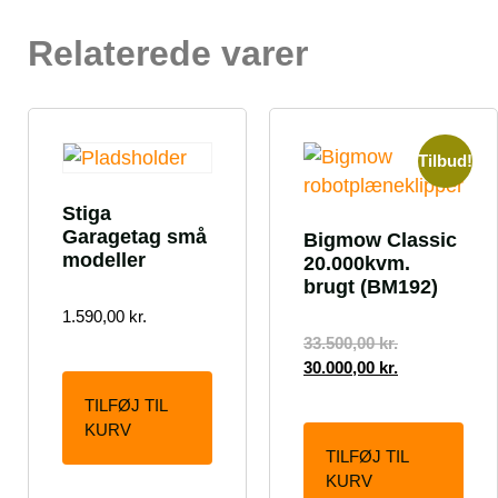
Relaterede varer
Tilbud!
Stiga
Garagetag små
Bigmow Classic
modeller
20.000kvm.
brugt (BM192)
1.590,00
kr.
33.500,00
kr.
30.000,00
kr.
TILFØJ TIL
KURV
TILFØJ TIL
KURV