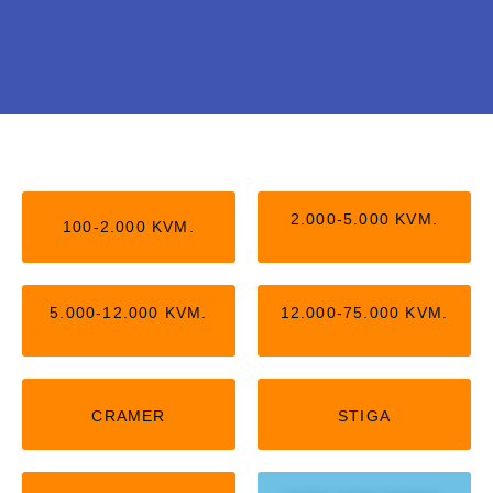
Stiga uden kantledning
Nu kan du få Stiga robotter, der arbejder helt
2.000-5.000 KVM.
100-2.000 KVM.
uden kantledning. Kan passe op til 5.000
kvm,
5.000-12.000 KVM.
12.000-75.000 KVM.
KLIK HER
CRAMER
STIGA