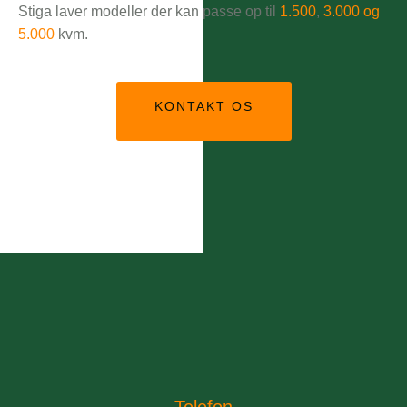
Stiga laver modeller der kan passe op til
1.500
,
3.000 og
5.000
kvm.
KONTAKT OS
Telefon