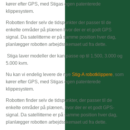
kører efter GPS, med Stigas egen patenterede
klippesystem.
Robotten finder selv de tidspunkter der passer til de
enkelte områder på plænen hvor der er et godt GPS
signal. Da satelitterne er på samme position hver dag,
planlægger robotten arbejdsskemaet ud fra dette.
Stiga laver modeller der kan passe op til 1.500, 3.000 og
5.000 kvm.
Nu kan vi endelig levere de nye
Stig-A robotklippere
, som
kører efter GPS, med Stigas egen patenterede
klippesystem.
Robotten finder selv de tidspunkter, der passer til de
enkelte områder på plænen, hvor der er et godt GPS-
signal. Da satellitterne er på samme position hver dag,
planlægger robotten arbejdsskemaet ud fra dette.