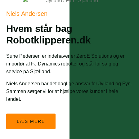
Niels Andersen
Hvem står bag
Robotklipperen.dk
Sune Pedersen er indehaver er ZeroE Solutions og er
importør af FJ Dynamics robotter og står for salg og
service på Sjælland.
Niels Andersen har det daglige ansvar for Jylland og Fyn.
Sammen sørger vi for at hjælpe vores kunder i hele
landet.
LÆS MERE