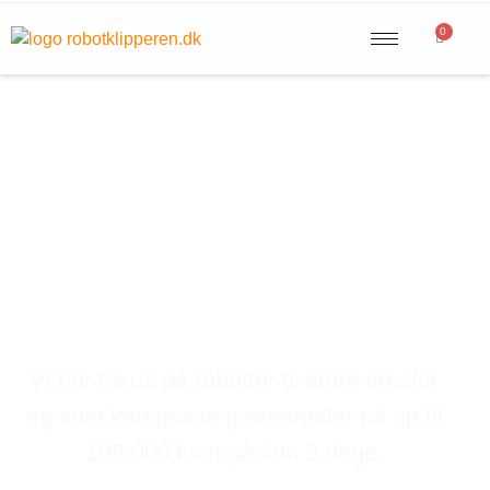
0
Robotklippere
til store arealer
Vi har fokus på robotter til store arealer
og som kan passe græsarealer på op til
108.000 kvm på kun 3 dage.