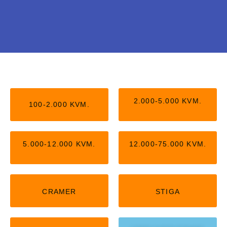
Stiga uden kantledning
Nu kan du få Stiga robotter, der arbejder helt
2.000-5.000 KVM.
100-2.000 KVM.
uden kantledning. Kan passe op til 5.000
kvm,
5.000-12.000 KVM.
12.000-75.000 KVM.
KLIK HER
CRAMER
STIGA