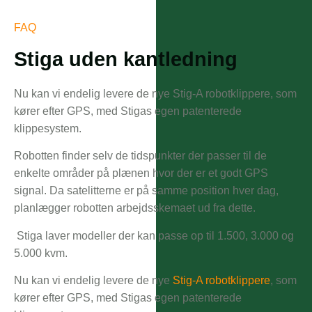
FAQ
Stiga uden kantledning
Nu kan vi endelig levere de nye Stig-A robotklippere, som
kører efter GPS, med Stigas egen patenterede
klippesystem.
Robotten finder selv de tidspunkter der passer til de
enkelte områder på plænen hvor der er et godt GPS
signal. Da satelitterne er på samme position hver dag,
planlægger robotten arbejdsskemaet ud fra dette.
Stiga laver modeller der kan passe op til 1.500, 3.000 og
5.000 kvm.
Nu kan vi endelig levere de nye
Stig-A robotklippere
, som
kører efter GPS, med Stigas egen patenterede