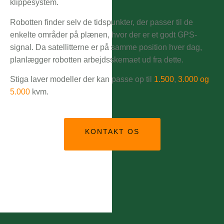
klippesystem.
Robotten finder selv de tidspunkter, der passer til de
enkelte områder på plænen, hvor der er et godt GPS-
signal. Da satellitterne er på samme position hver dag,
planlægger robotten arbejdsskemaet ud fra dette.
Stiga laver modeller der kan passe op til
1.500
,
3.000 og
5.000
kvm.
KONTAKT OS