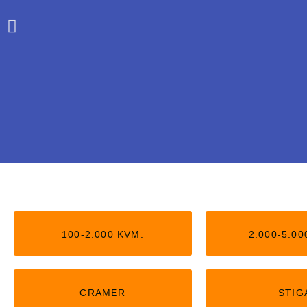
Stiga uden kan
100-2.000 KVM.
2.000-5.00
Nu kan du få Stiga robotter, der 
kantledning. Kan passe op t
CRAMER
STIG