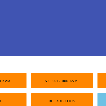
tledning
0 KVM.
5.000-12.000 KVM.
arbejder helt uden
il 5.000 kvm,
A
BELROBOTICS