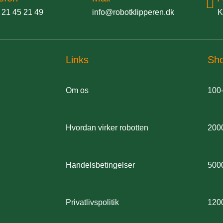
 21 45 21 49
info@robotklipperen.dk
K
Links
Sh
Om os
100
Hvordan virker robotten
200
Handelsbetingelser
500
Privatlivspolitik
120