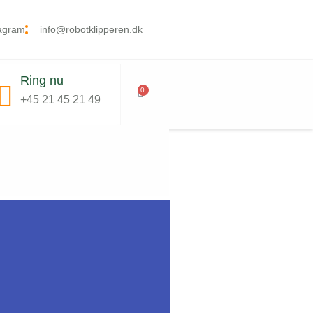
tagram
info@robotklipperen.dk
Ring nu
0
+45 21 45 21 49