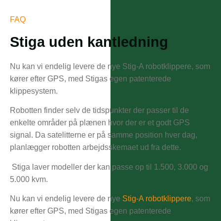
FAQ
Stiga uden kantledning
Nu kan vi endelig levere de nye Stig-A robotklippere, som
kører efter GPS, med Stigas egen patenterede
klippesystem.
Robotten finder selv de tidspunkter der passer til de
enkelte områder på plænen hvor der er et godt GPS
signal. Da satelitterne er på samme position hver dag,
planlægger robotten arbejdsskemaet ud fra dette.
Stiga laver modeller der kan passe op til 1.500, 3.000 og
5.000 kvm.
Nu kan vi endelig levere de nye
Stig-A robotklippere
, som
kører efter GPS, med Stigas egen patenterede