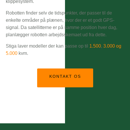
klippesystem.
Robotten finder selv de tidspunkter, der passer til de
enkelte områder på plænen, hvor der er et godt GPS-
signal. Da satellitterne er på samme position hver dag,
planlægger robotten arbejdsskemaet ud fra dette.
Stiga laver modeller der kan passe op til
1.500
,
3.000 og
5.000
kvm.
KONTAKT OS