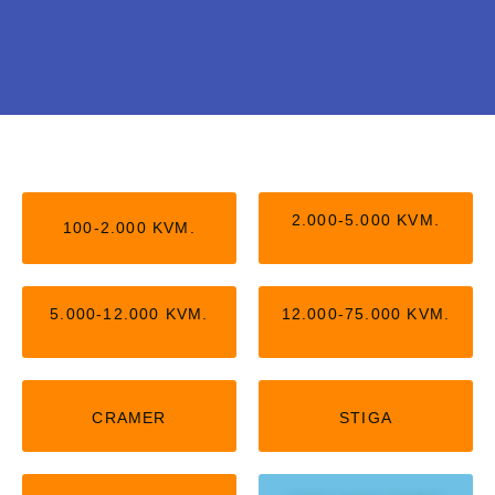
Stiga uden kantledning
Nu kan du få Stiga robotter, der arbejder helt
2.000-5.000 KVM.
100-2.000 KVM.
uden kantledning. Kan passe op til 5.000
kvm,
5.000-12.000 KVM.
12.000-75.000 KVM.
KLIK HER
CRAMER
STIGA