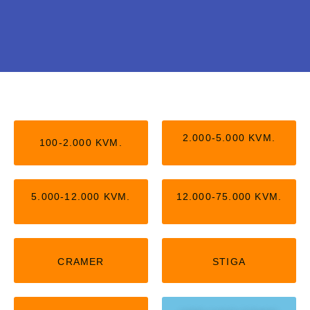
Stiga uden kantledning
Nu kan du få Stiga robotter, der arbejder helt
2.000-5.000 KVM.
100-2.000 KVM.
uden kantledning. Kan passe op til 5.000
kvm,
5.000-12.000 KVM.
12.000-75.000 KVM.
KLIK HER
CRAMER
STIGA