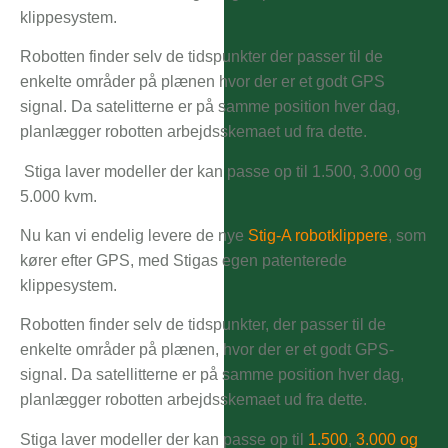
klippesystem.
Robotten finder selv de tidspunkter der passer til de
enkelte områder på plænen hvor der er et godt GPS
signal. Da satelitterne er på samme position hver dag,
planlægger robotten arbejdsskemaet ud fra dette.
Stiga laver modeller der kan passe op til 1.500, 3.000 og
5.000 kvm.
Nu kan vi endelig levere de nye
Stig-A robotklippere
, som
kører efter GPS, med Stigas egen patenterede
klippesystem.
Robotten finder selv de tidspunkter, der passer til de
enkelte områder på plænen, hvor der er et godt GPS-
signal. Da satellitterne er på samme position hver dag,
planlægger robotten arbejdsskemaet ud fra dette.
Stiga laver modeller der kan passe op til
1.500
,
3.000 og