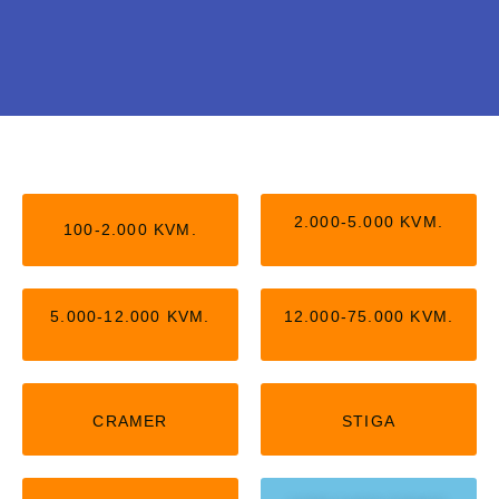
Stiga uden kantledning
Nu kan du få Stiga robotter, der arbejder helt
2.000-5.000 KVM.
100-2.000 KVM.
uden kantledning. Kan passe op til 5.000
kvm,
5.000-12.000 KVM.
12.000-75.000 KVM.
KLIK HER
CRAMER
STIGA