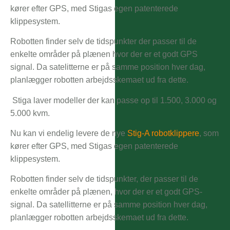
kører efter GPS, med Stigas egen patenterede
klippesystem.
Robotten finder selv de tidspunkter der passer til de
enkelte områder på plænen hvor der er et godt GPS
signal. Da satelitterne er på samme position hver dag,
planlægger robotten arbejdsskemaet ud fra dette.
Stiga laver modeller der kan passe op til 1.500, 3.000 og
5.000 kvm.
Nu kan vi endelig levere de nye
Stig-A robotklippere
, som
kører efter GPS, med Stigas egen patenterede
klippesystem.
Robotten finder selv de tidspunkter, der passer til de
enkelte områder på plænen, hvor der er et godt GPS-
signal. Da satellitterne er på samme position hver dag,
planlægger robotten arbejdsskemaet ud fra dette.