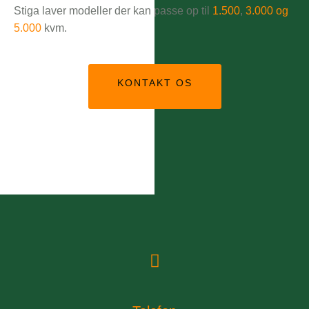
Stiga laver modeller der kan passe op til
1.500
,
3.000 og
5.000
kvm.
KONTAKT OS