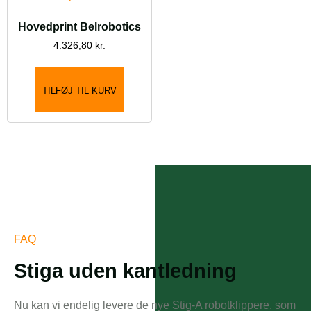
Hovedprint Belrobotics
4.326,80
kr.
TILFØJ TIL KURV
FAQ
Stiga uden kantledning
Nu kan vi endelig levere de nye Stig-A robotklippere, som