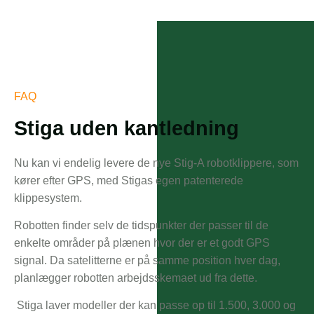
FAQ
Stiga uden kantledning
Nu kan vi endelig levere de nye Stig-A robotklippere, som
kører efter GPS, med Stigas egen patenterede
klippesystem.
Robotten finder selv de tidspunkter der passer til de
enkelte områder på plænen hvor der er et godt GPS
signal. Da satelitterne er på samme position hver dag,
planlægger robotten arbejdsskemaet ud fra dette.
Stiga laver modeller der kan passe op til 1.500, 3.000 og