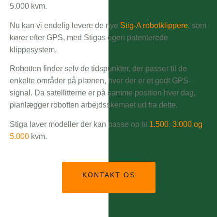
5.000 kvm.
Nu kan vi endelig levere de nye
Stig-A robotklippere
, som
kører efter GPS, med Stigas egen patenterede
klippesystem.
Robotten finder selv de tidspunkter, der passer til de
enkelte områder på plænen, hvor der er et godt GPS-
signal. Da satellitterne er på samme position hver dag,
planlægger robotten arbejdsskemaet ud fra dette.
Stiga laver modeller der kan passe op til
1.500
,
3.000 og
5.000
kvm.
KONTAKT OS