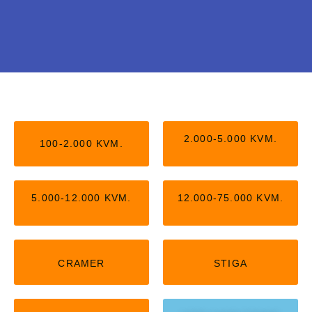
Stiga uden kantledning
Nu kan du få Stiga robotter, der arbejder helt
2.000-5.000 KVM.
100-2.000 KVM.
uden kantledning. Kan passe op til 5.000
kvm,
5.000-12.000 KVM.
12.000-75.000 KVM.
KLIK HER
CRAMER
STIGA