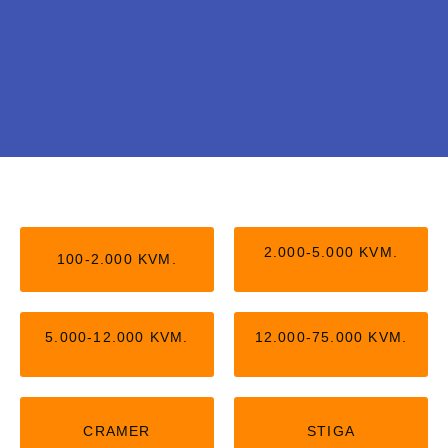
Stiga uden kantledning
Nu kan du få Stiga robotter, der arbejder helt
2.000-5.000 KVM.
100-2.000 KVM.
uden kantledning. Kan passe op til 5.000
kvm,
5.000-12.000 KVM.
12.000-75.000 KVM.
KLIK HER
CRAMER
STIGA