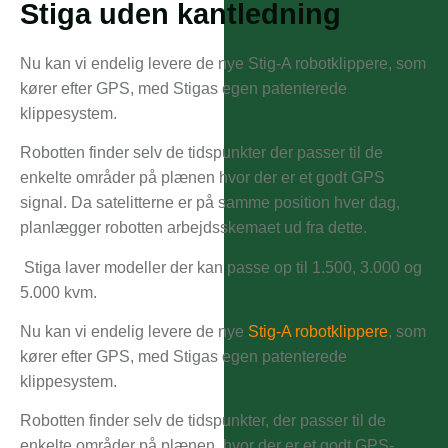
Stiga uden kantledning
Nu kan vi endelig levere de nye Stig-A robotklippere, som
kører efter GPS, med Stigas egen patenterede
klippesystem.
Robotten finder selv de tidspunkter der passer til de
enkelte områder på plænen hvor der er et godt GPS
signal. Da satelitterne er på samme position hver dag,
planlægger robotten arbejdsskemaet ud fra dette.
Stiga laver modeller der kan passe op til 1.500, 3.000 og
5.000 kvm.
Nu kan vi endelig levere de nye
Stig-A robotklippere
, som
kører efter GPS, med Stigas egen patenterede
klippesystem.
Robotten finder selv de tidspunkter, der passer til de
enkelte områder på plænen, hvor der er et godt GPS-