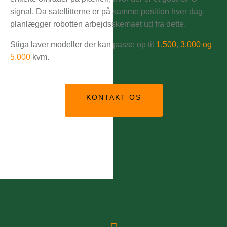
signal. Da satellitterne er på samme position hver dag,
planlægger robotten arbejdsskemaet ud fra dette.
Stiga laver modeller der kan passe op til
1.500
,
3.000 og
5.000
kvm.
KONTAKT OS