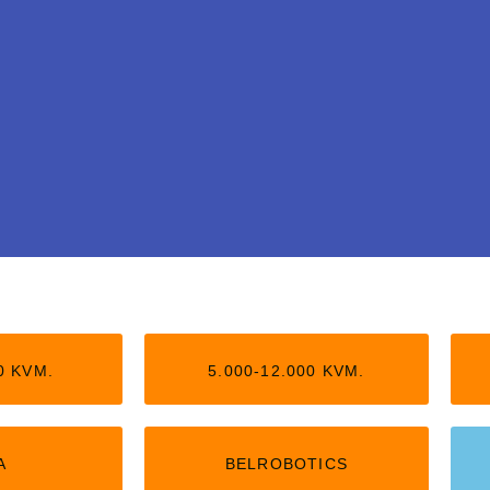
tledning
0 KVM.
5.000-12.000 KVM.
arbejder helt uden
il 5.000 kvm,
A
BELROBOTICS