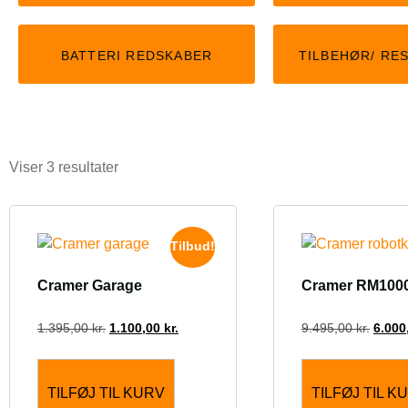
KLIK HER
BATTERI REDSKABER
TILBEHØR/ RE
Viser 3 resultater
Tilbud!
Cramer Garage
Cramer RM100
1.395,00
kr.
1.100,00
kr.
9.495,00
kr.
6.000
TILFØJ TIL KURV
TILFØJ TIL K