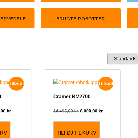
SERVEDELE
BRUGTE ROBOTTER
Tilbud!
Tilbud!
0
Cramer RM2700
,00
kr.
14.495,00
kr.
8.000,00
kr.
URV
TILFØJ TIL KURV