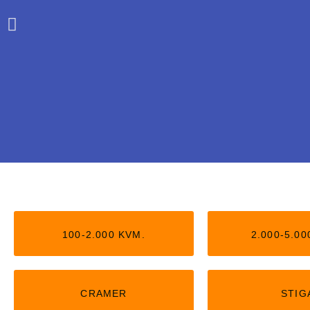
Stiga uden kan
100-2.000 KVM.
2.000-5.00
Nu kan du få Stiga robotter, der 
kantledning. Kan passe op t
CRAMER
STIG