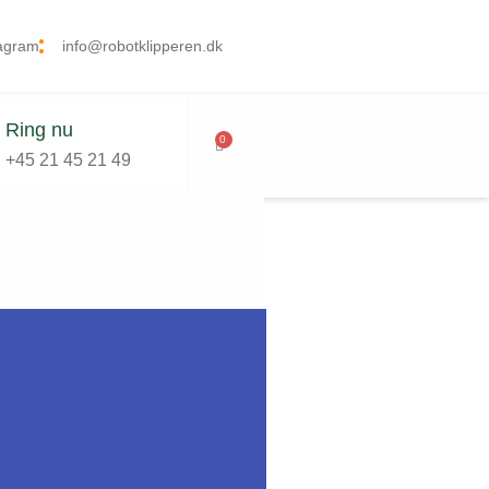
tagram
info@robotklipperen.dk
Ring nu
0
+45 21 45 21 49