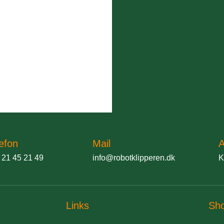
efon
Mail
A
 21 45 21 49
info@robotklipperen.dk
K
Links
Sh