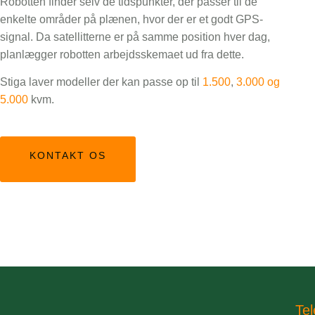
Robotten finder selv de tidspunkter, der passer til de
enkelte områder på plænen, hvor der er et godt GPS-
signal. Da satellitterne er på samme position hver dag,
planlægger robotten arbejdsskemaet ud fra dette.
Stiga laver modeller der kan passe op til
1.500
,
3.000 og
5.000
kvm.
KONTAKT OS
Tel