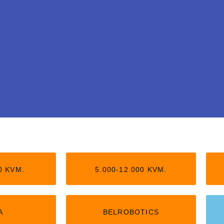
tledning
0 KVM.
5.000-12.000 KVM.
arbejder helt uden
il 5.000 kvm,
A
BELROBOTICS