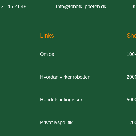
 21 45 21 49
info@robotklipperen.dk
K
Links
Sh
Om os
100
Hvordan virker robotten
200
Handelsbetingelser
500
Privatlivspolitik
120