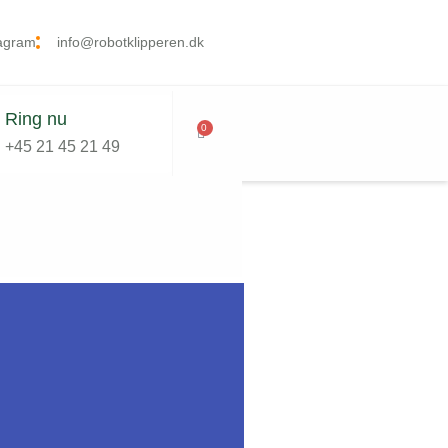
tagram
info@robotklipperen.dk
Ring nu
0
+45 21 45 21 49