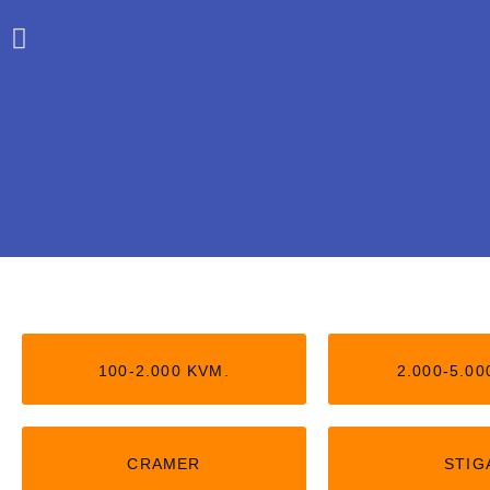
Stiga uden kan
100-2.000 KVM.
2.000-5.00
Nu kan du få Stiga robotter, der 
kantledning. Kan passe op t
CRAMER
STIG