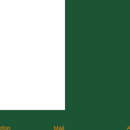
efon
Mail
A