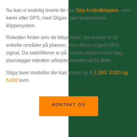
Nu kan vi endelig levere de nye
Stig-A robotklippere
, som
kører efter GPS, med Stigas egen patenterede
klippesystem.
Robotten finder selv de tidspunkter, der passer til de
enkelte områder på plænen, hvor der er et godt GPS-
signal. Da satellitterne er på samme position hver dag,
planlægger robotten arbejdsskemaet ud fra dette.
Stiga laver modeller der kan passe op til
1.500
,
3.000 og
5.000
kvm.
KONTAKT OS