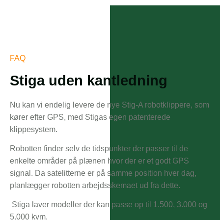
FAQ
Stiga uden kantledning
Nu kan vi endelig levere de nye Stig-A robotklippere, som
kører efter GPS, med Stigas egen patenterede
klippesystem.
Robotten finder selv de tidspunkter der passer til de
enkelte områder på plænen hvor der er et godt GPS
signal. Da satelitterne er på samme position hver dag,
planlægger robotten arbejdsskemaet ud fra dette.
Stiga laver modeller der kan passe op til 1.500, 3.000 og
5.000 kvm.