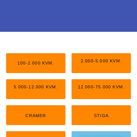
Stiga uden kantledning
Nu kan du få Stiga robotter, der arbejder helt
2.000-5.000 KVM.
100-2.000 KVM.
uden kantledning. Kan passe op til 5.000
kvm,
5.000-12.000 KVM.
12.000-75.000 KVM.
KLIK HER
CRAMER
STIGA